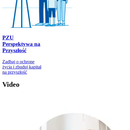
PZU
Perspektywa na
Przyszłość
Zadbaj o ochronę
życia i zbuduj kapitał
na przyszłość
Video